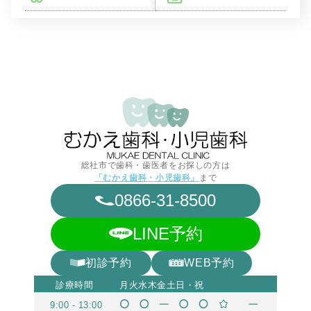
総社市で歯科・歯医者をお探しの方は
「むかえ歯科・小児歯科」
まで
0866-31-8500
LINE予約
初診予約
WEB予約
診療時間
月
火
水
木
金
土
日・祝
9:00 - 13:00