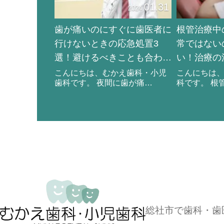
01.31
2024.
歯が痛いのにすぐに歯医者に
根管治療中
行けないときの応急処置3
常ではない
選！避けるべきことも合わせ
い！治療の
て解説
こんにちは、むかえ歯科・小児
こんにちは
歯科です。 夜間に歯が痛…
科です。 根