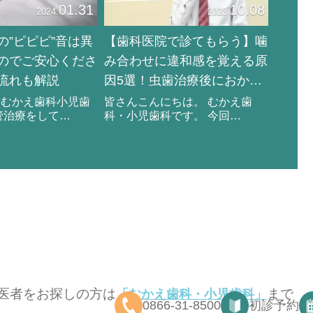
10.08
01.31
2023.
2024.
【歯科医院で診てもらう】噛
の”ピピピ”音は異
み合わせに違和感を覚える原
のでご安心くださ
因5選！虫歯治療後におかし
流れも解説
いと感じる理由を解説
皆さんこんにちは。 むかえ歯
、むかえ歯科小児歯
科・小児歯科です。 今回…
管治療をして…