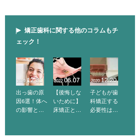
矯正歯科に関する他のコラムもチ
ェック！
12.31
06.07
12.20
2020.
2022.
2020.
出っ歯の原
【後悔しな
子どもが歯
因6選！体へ
いために】
科矯正する
の影響と治
床矯正と
必要性はあ
療法も解説
は？子ども
るの？永久
【気になる
に受けさせ
歯が生えそ
なら歯科医
る5つのデメ
ろう前に始