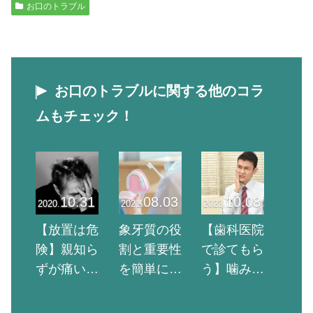
お口のトラブル
お口のトラブルに関する他のコラ
ムもチェック！
10.31
08.03
10.08
2020.
2021.
2023.
【放置は危
象牙質の役
【歯科医院
険】親知ら
割と重要性
で診てもら
ずが痛い原
を簡単に解
う】噛み合
因4選！急に
説｜虫歯の
わせに違和
痛むときの
影響と歯の
感を覚える