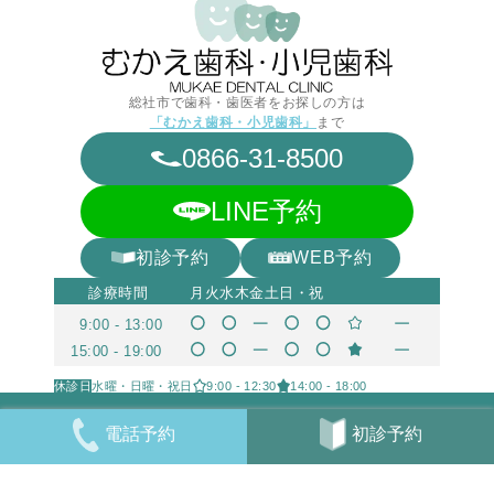
総社市で歯科・歯医者をお探しの方は
「むかえ歯科・小児歯科」
まで
0866-31-8500
LINE予約
初診予約
WEB予約
診療時間
月
火
水
木
金
土
日・祝
9:00 - 13:00
15:00 - 19:00
月曜・火曜・木曜・金曜は9:00 - 13:00、15:00 - 19:0
休診日
水曜・日曜・祝日
9:00 - 12:30
14:00 - 18:00
© 2026 総社市の歯医者 むかえ歯科・小児歯科
初診予約
電話予約