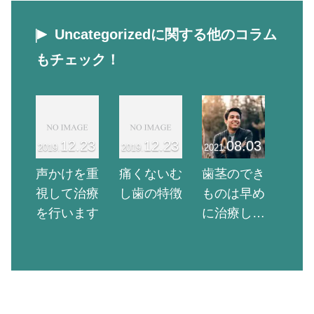
Uncategorizedに関する他のコラム
もチェック！
12.23
12.23
08.03
2019.
2019.
2021.
声かけを重
痛くないむ
歯茎のでき
視して治療
し歯の特徴
ものは早め
を行います
に治療しよ
う！原因と
治療法を解
説