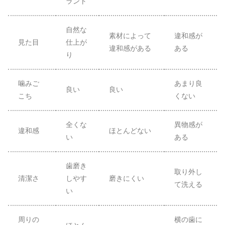
ラント
自然な
素材によって
違和感が
見た目
仕上が
違和感がある
ある
り
噛みご
あまり良
良い
良い
こち
くない
全くな
異物感が
違和感
ほとんどない
い
ある
歯磨き
取り外し
清潔さ
しやす
磨きにくい
て洗える
い
周りの
横の歯に