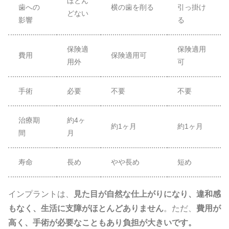
ほとん
歯への
横の歯を削る
引っ掛け
どない
影響
る
保険適
保険適用
費用
保険適用可
用外
可
手術
必要
不要
不要
治療期
約4ヶ
約1ヶ月
約1ヶ月
間
月
寿命
長め
やや長め
短め
インプラントは、
見た目が自然な仕上がりになり、違和感
もなく、生活に支障がほとんどありません
。ただ、
費用が
高く、手術が必要なこともあり負担が大きいです。