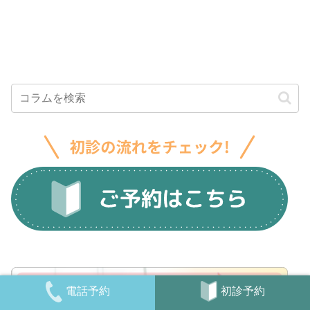
定期検診が
ットも解
必要な理由
説！
を解説
初診予約
電話予約