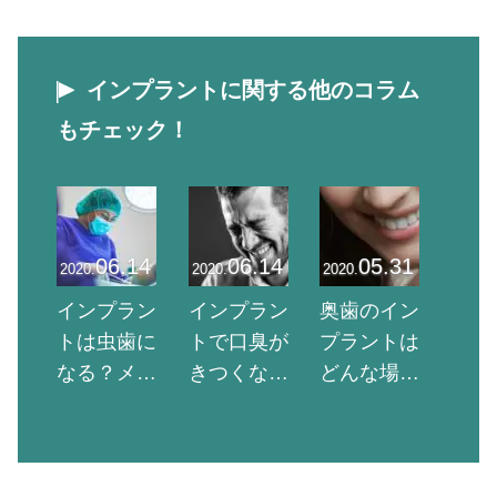
インプラントに関する他のコラム
もチェック！
06.14
06.14
05.31
2020.
2020.
2020.
インプラン
インプラン
奥歯のイン
トは虫歯に
トで口臭が
プラントは
なる？メン
きつくな
どんな場合
テナンス不
る？原因や
にするべ
足で起こる
対策、予防
き？メリッ
トラブルと
法も解説！
ト・デメリ