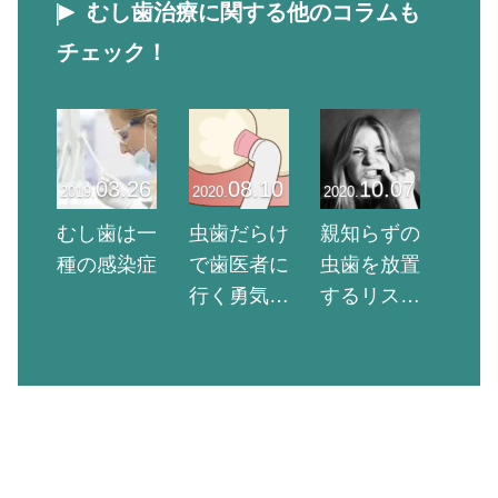
むし歯治療に関する他のコラムも
チェック！
03.26
08.10
10.07
2019.
2020.
2020.
むし歯は一
虫歯だらけ
親知らずの
種の感染症
で歯医者に
虫歯を放置
行く勇気が
するリスク6
ない？歯科
選！治療後
医が本音を
の注意点も
紹介！【恥
分かりやす
ずかしいこ
く解説
とじゃな
い】