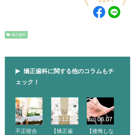
矯正歯科
矯正歯科に関する他のコラムもチ
ェック！
05.15
12.20
06.07
2020.
2020.
2022.
不正咬合
【矯正歯
【後悔しな