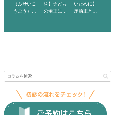
（ふせいこ
科】子ども
いために】
うごう）の
の矯正にか
床矯正と
種類9選！体
かる期間
は？子ども
への影響や
は？小児矯
に受けさせ
矯正歯科で
正で使う器
る5つのデメ
の治療方法
具も解説
リットを解
を解説
説