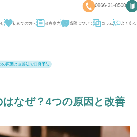
0866-31-8
当院について
コラム
診療案内
おしらせ
初めての方へ
つの原因と改善法で口臭予防
のはなぜ？4つの原因と改善