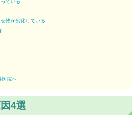
なっている
る
被せ物が劣化している
方
科医院へ
因4選